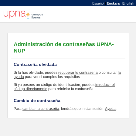
Español
|
Euskara
|
English
Administración de contraseñas UPNA-
NUP
Contraseña olvidada
Si la has olvidado, puedes
recuperar tu contraseña
o consultar
la
ayuda
para ver si cumples los requisitos.
Si ya posees un código de identificación, puedes
introducir el
código directamente
para reiniciar tu contraseña.
Cambio de contraseña
Para
cambiar la contraseña
, tendrás que iniciar sesión.
Ayuda
.